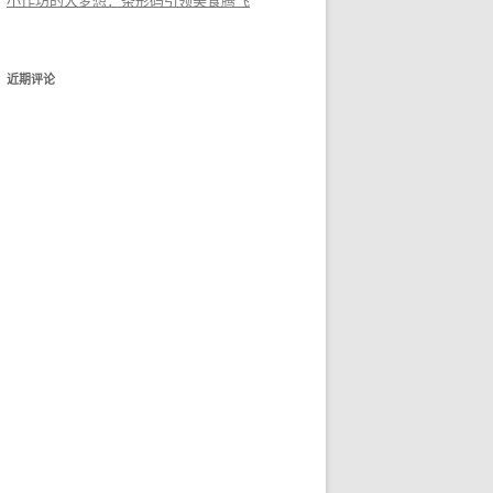
小作坊的大梦想：条形码引领美食腾飞
近期评论