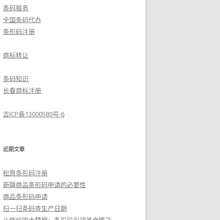
条码服务
全国条码代办
条形码注册
商标转让
条码知识
长春商标注册
吉ICP备13000580号-6
近期文章
松原条形码注册
新疆商品条形码申请的必要性
商品条形码申请
扫一扫条码查生产日期