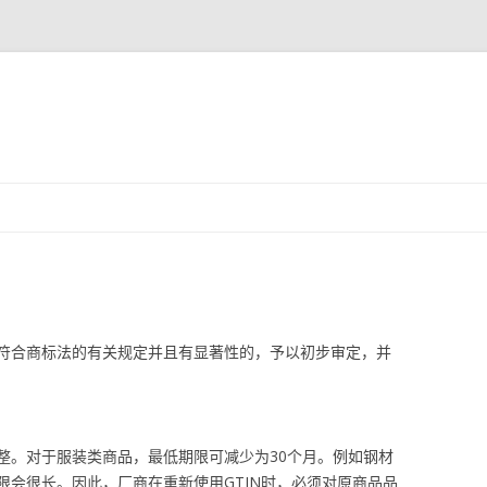
跳
至
正
文
符合商标法的有关规定并且有显著性的，予以初步审定，并
整。对于服装类商品，最低期限可减少为30个月。例如钢材
限会很长。因此，厂商在重新使用GTIN时，必须对原商品品