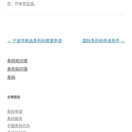
签。
作者是
生成
。
文
←
宁波市商品条形码哪里申请
国际条形码申请条件
→
章
导
条码知识库
航
条形码问答
条码
友情链接
条码申请
条码服务
全国条码代办