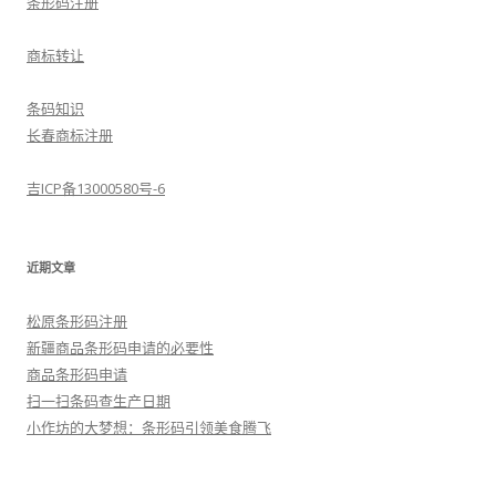
条形码注册
商标转让
条码知识
长春商标注册
吉ICP备13000580号-6
近期文章
松原条形码注册
新疆商品条形码申请的必要性
商品条形码申请
扫一扫条码查生产日期
小作坊的大梦想：条形码引领美食腾飞