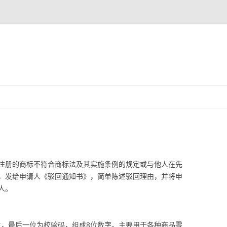
跳
至
正
文
注册的商标不符合商标法及其实施条例的规定或与他人在先
，发给申请人《驳回通知书》，简单陈述驳回理由，并将申
人。
7位，最后一位为校验码，组成8位数字。主要用于各种商品零