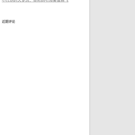
小作坊的大梦想：条形码引领美食腾飞
近期评论