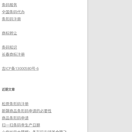
条码服务
全国条码代办
条形码注册
商标转让
条码知识
长春商标注册
吉ICP备13000580号-6
近期文章
松原条形码注册
新疆商品条形码申请的必要性
商品条形码申请
扫一扫条码查生产日期