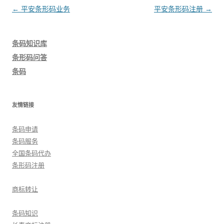
文
←
平安条形码业务
平安条形码注册
→
章
导
条码知识库
航
条形码问答
条码
友情链接
条码申请
条码服务
全国条码代办
条形码注册
商标转让
条码知识