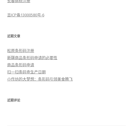
长春商标注册
吉ICP备13000580号-6
近期文章
松原条形码注册
新疆商品条形码申请的必要性
商品条形码申请
扫一扫条码查生产日期
小作坊的大梦想：条形码引领美食腾飞
近期评论