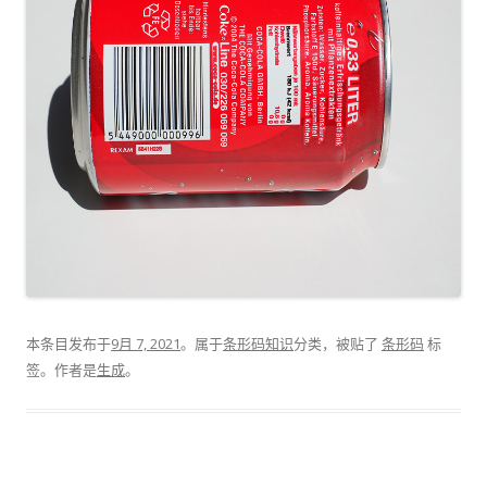
本条目发布于
9月 7, 2021
。属于
条形码知识
分类，被贴了
条形码
标
签。
作者是
生成
。