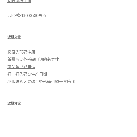
长春商标注册
吉ICP备13000580号-6
近期文章
松原条形码注册
新疆商品条形码申请的必要性
商品条形码申请
扫一扫条码查生产日期
小作坊的大梦想：条形码引领美食腾飞
近期评论