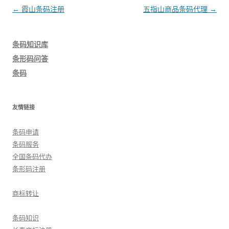
文
←
霞山条码注册
五指山商品条码代理
→
章
导
条码知识库
航
条形码问答
条码
友情链接
条码申请
条码服务
全国条码代办
条形码注册
商标转让
条码知识