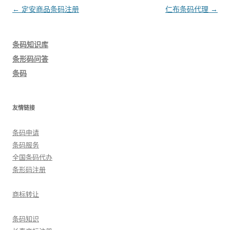
文
←
定安商品条码注册
仁布条码代理
→
章
导
条码知识库
航
条形码问答
条码
友情链接
条码申请
条码服务
全国条码代办
条形码注册
商标转让
条码知识