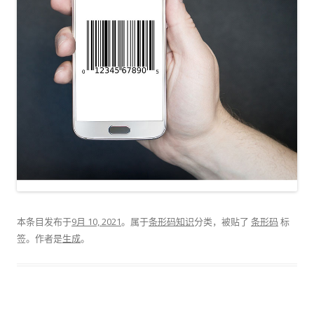
本条目发布于
9月 10, 2021
。属于
条形码知识
分类，被贴了
条形码
标
签。
作者是
生成
。