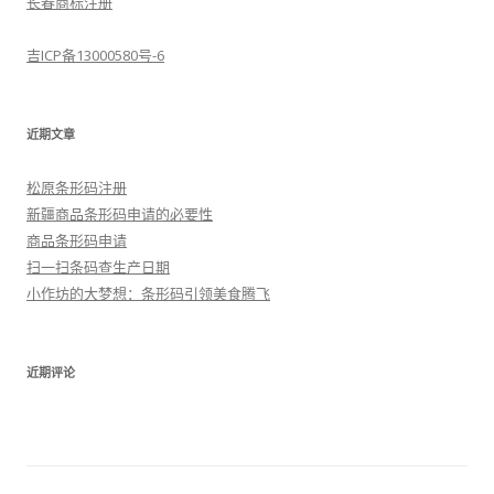
长春商标注册
吉ICP备13000580号-6
近期文章
松原条形码注册
新疆商品条形码申请的必要性
商品条形码申请
扫一扫条码查生产日期
小作坊的大梦想：条形码引领美食腾飞
近期评论