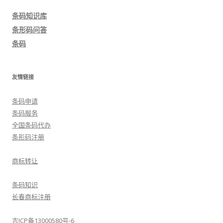
导
条码知识库
航
条形码问答
条码
友情链接
条码申请
条码服务
全国条码代办
条形码注册
商标转让
条码知识
长春商标注册
吉ICP备13000580号-6