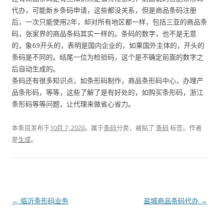
代办，可能新乡条码申请，这些都没关系，但是商品条码注册
后，一次只能使用2年，却对所有地区都一样，包括三亚的商品条
码，张家界的商品条码其实一样的。条码的数字，也不是无意
的，象69开头的，表明是国内企业的，如果国外主体的，开头的
条码是不同的。结尾一位为检验码，这个是不确定前面的数字之
后自动生成的。
条码还有很多知识点，如条形码制作，商品条形码中心，办理产
品条形码，等等，这些了解了是有好处的，如购买条形码，浙江
条形码等等问题，让代理来做省心省力。
本条目发布于
10月 7, 2020
。属于
条码
分类，被贴了
条码
标签。
作者
是
生成
。
文
←
临沂条形码业务
盐城商品条码代办
→
章