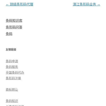
文
←
琼结条形码代理
濠江条形码业务
→
章
导
条码知识库
航
条形码问答
条码
友情链接
条码申请
条码服务
全国条码代办
条形码注册
商标转让
条码知识