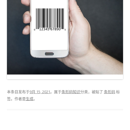
本条目发布于
9月 15, 2021
。属于
条形码知识
分类，被贴了
条形码
标
签。
作者是
生成
。