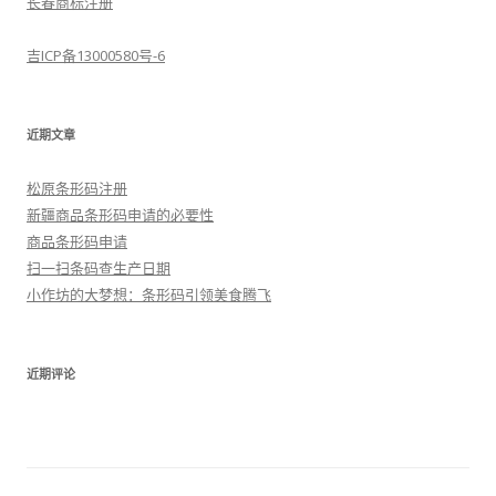
长春商标注册
吉ICP备13000580号-6
近期文章
松原条形码注册
新疆商品条形码申请的必要性
商品条形码申请
扫一扫条码查生产日期
小作坊的大梦想：条形码引领美食腾飞
近期评论