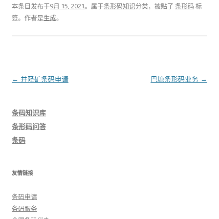
本条目发布于
9月 15, 2021
。属于
条形码知识
分类，被贴了
条形码
标
签。
作者是
生成
。
文
←
井陉矿条码申请
巴塘条形码业务
→
章
导
条码知识库
航
条形码问答
条码
友情链接
条码申请
条码服务