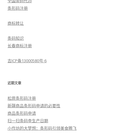
全国条码代办
条形码注册
商标转让
条码知识
长春商标注册
吉ICP备13000580号-6
近期文章
松原条形码注册
新疆商品条形码申请的必要性
商品条形码申请
扫一扫条码查生产日期
小作坊的大梦想：条形码引领美食腾飞