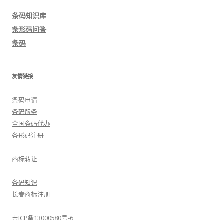
导
条码知识库
航
条形码问答
条码
友情链接
条码申请
条码服务
全国条码代办
条形码注册
商标转让
条码知识
长春商标注册
吉ICP备13000580号-6