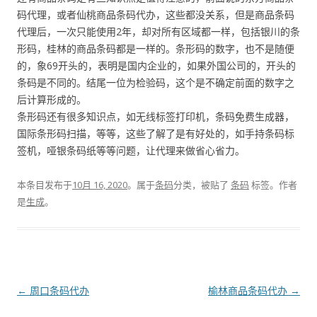
码代理，或者仙桃商品条码代办，这些都没关系，但是商品条码
代理后，一次只能使用2年，却对所有区域都一样，包括银川的条
形码，桂林的商品条码都是一样的。条形码的数字，也不是随便
的，象69开头的，表明是国内企业的，如果外国公司的，开头的
条码是不同的。结尾一位为检验码，这个是不确定前面的数字之
后计算形成的。
条形码还有很多知识点，如无线标签打印机，条码免费生成器，
国际条形码扫描，等等，这些了解了是有好处的，如手持条码标
签机，哑银条码纸等等问题，让代理来做省心省力。
本条目发布于
10月 16, 2020
。属于
条码
分类，被贴了
条码
标签。
作者
是
生成
。
文
←
周口条码代办
榆林商品条码代办
→
章