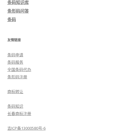
条码知识库
航
条形码问答
条码
友情链接
条码申请
条码服务
全国条码代办
条形码注册
商标转让
条码知识
长春商标注册
吉ICP备13000580号-6