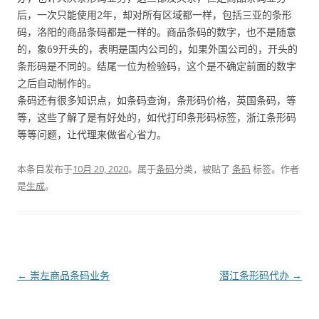
后，一次只能使用2年，却对所有区域都一样，包括三亚的条形
码，洛阳的商品条码都是一样的。商品条码的数字，也不是随意
的，象69开头的，表明是国内公司的，如果外国公司的，开头的
条形码是不同的。结尾一位为检验码，这个是不确定前面的数字
之后自动制作的。
条码还有很多知识点，如条码查询，条形码价格，英国条码，等
等，这些了解了是有好处的，如代打印条形码标签，浙江条形码
等等问题，让代理来做省心省力。
本条目发布于
10月 20, 2020
。属于
条码
分类，被贴了
条码
标签。
作者
是
生成
。
文
←
崇左商品条码业务
潜江条形码代办
→
章
导