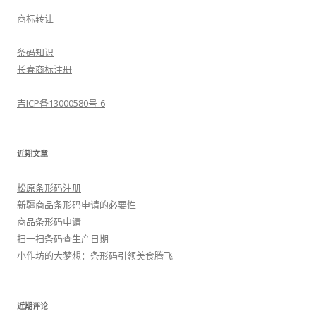
商标转让
条码知识
长春商标注册
吉ICP备13000580号-6
近期文章
松原条形码注册
新疆商品条形码申请的必要性
商品条形码申请
扫一扫条码查生产日期
小作坊的大梦想：条形码引领美食腾飞
近期评论