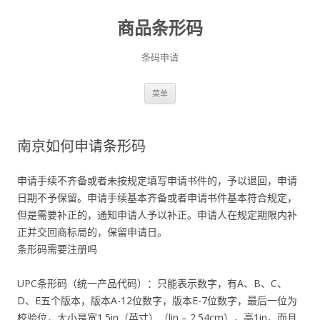
商品条形码
条码申请
跳
菜单
至
正
文
南京如何申请条形码
申请手续不齐备或者未按规定填写申请书件的，予以退回，申请
日期不予保留。申请手续基本齐备或者申请书件基本符合规定，
但是需要补正的，通知申请人予以补正。申请人在规定期限内补
正并交回商标局的，保留申请日。
条形码需要注册吗
UPC条形码（统一产品代码）：只能表示数字，有A、B、C、
D、E五个版本，版本A-12位数字，版本E-7位数字，最后一位为
校验位，大小是宽1.5in（英寸）（lin – 2.54cm），高1in，而且