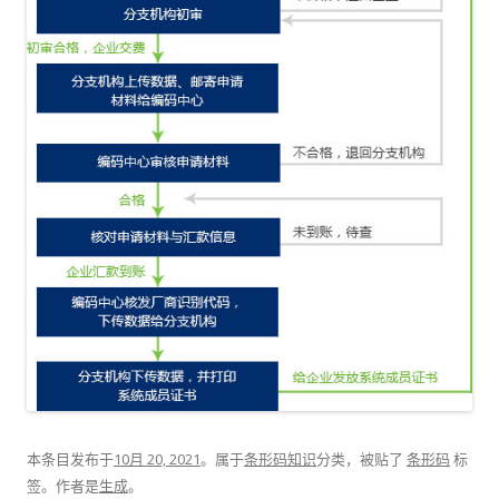
本条目发布于
10月 20, 2021
。属于
条形码知识
分类，被贴了
条形码
标
签。
作者是
生成
。