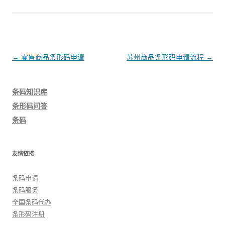
文
←
零售商品条形码申请
苏州商品条形码申请流程
→
章
导
条码知识库
航
条形码问答
条码
友情链接
条码申请
条码服务
全国条码代办
条形码注册