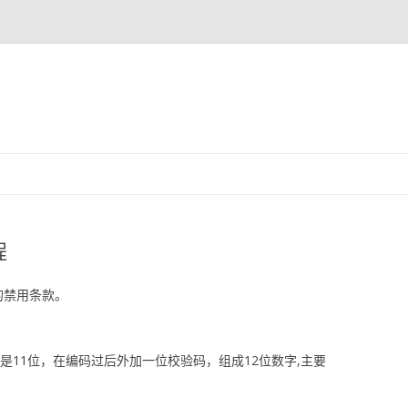
跳
至
正
文
程
的禁用条款。
数是11位，在编码过后外加一位校验码，组成12位数字,主要