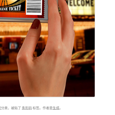
识
分类，被贴了
条形码
标签。
作者是
生成
。