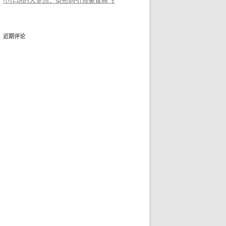
小作坊的大梦想：条形码引领美食腾飞
近期评论