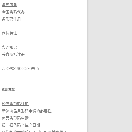
条码服务
全国条码代办
条形码注册
商标转让
条码知识
长春商标注册
吉ICP备13000580号-6
近期文章
松原条形码注册
新疆商品条形码申请的必要性
商品条形码申请
扫一扫条码查生产日期