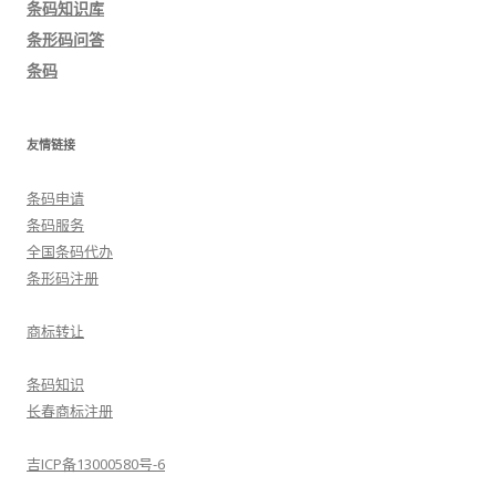
条码知识库
航
条形码问答
条码
友情链接
条码申请
条码服务
全国条码代办
条形码注册
商标转让
条码知识
长春商标注册
吉ICP备13000580号-6