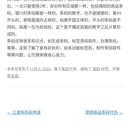
后，一次只能使用2年，却对所有区域都一样，包括揭阳的商品条
码，银川的条码都是一样的。条码的数字，也不是随便的，象69
开头的，表明是国内主体的，如果外国主体的，开头的条码是不
同的。结尾一位为检验码，这个是不确定前面的数字之后计算形
成的。
条码还有很多知识点，如生成条码，标签条码软件，办理条码，
等等，这些了解了是有好处的，如多功能标签机，制作条码软件
等等问题，让代理来做省心省力。
本条目发布于
11月 9, 2020
。属于
条码
分类，被贴了
条码
标签。
作者
是
生成
。
文
←
江津条形码申请
昆明商品条码代办
→
章
导