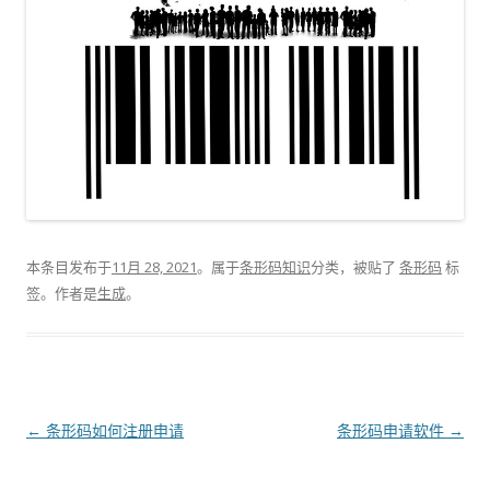
本条目发布于
11月 28, 2021
。属于
条形码知识
分类，被贴了
条形码
标
签。
作者是
生成
。
文
←
条形码如何注册申请
条形码申请软件
→
章