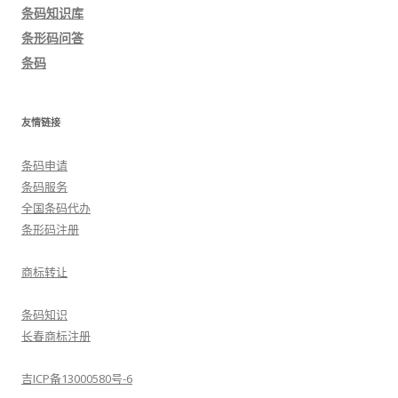
导
条码知识库
航
条形码问答
条码
友情链接
条码申请
条码服务
全国条码代办
条形码注册
商标转让
条码知识
长春商标注册
吉ICP备13000580号-6