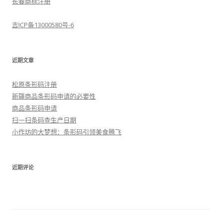
长春商标注册
吉ICP备13000580号-6
近期文章
松原条形码注册
新疆商品条形码申请的必要性
商品条形码申请
扫一扫条码查生产日期
小作坊的大梦想：条形码引领美食腾飞
近期评论