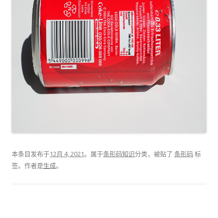
本条目发布于
12月 4, 2021
。属于
条形码知识
分类，被贴了
条形码
标
签。
作者是
生成
。