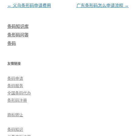
文
←
义乌条形码申请费用
广东条形码怎么申请流程
→
章
导
条码知识库
航
条形码问答
条码
友情链接
条码申请
条码服务
全国条码代办
条形码注册
商标转让
条码知识