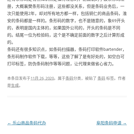
册，大概襄樊条形码注册，这些都没关系，但是条码业务后，一
次只能使用2年，却对所有地方都一样，包括铜仁的商品条码，淮
安的条码都是一样的。条形码的数字，也不是随意的，象69开头
的，表明是国内主体的，如果国外公司的，开头的条码是不同
的。结尾一位为检验码，这个是不确定前面的数字之后计算形成
的。
条码还有很多知识点，如条码扫描器，条码打印软件bartender，
条形码制作软件下载，等等，这些了解了是有好处的，如空白可
打印标签，防伪条码制作等等问题，让代理来做省心省力。
本条目发布于
11月 26, 2020
。属于
条码
分类，被贴了
条码
标签。
作者
是
生成
。
文
←
乐山商品条码代办
阜阳条码申请
→
章