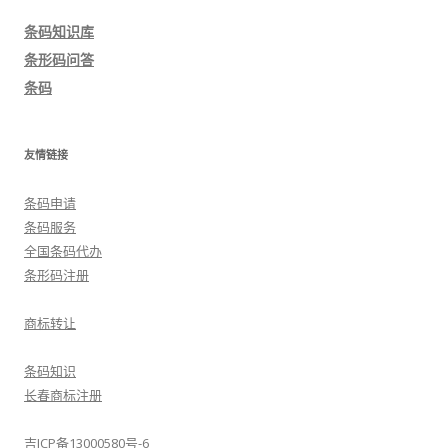
导
条码知识库
航
条形码问答
条码
友情链接
条码申请
条码服务
全国条码代办
条形码注册
商标转让
条码知识
长春商标注册
吉ICP备13000580号-6