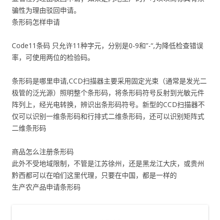
骗性为理由驳回申请。
条形码怎样申请
Code11条码 只允许11种字元，分别是0-9和”-“,为降低检查错误
率，可使用两位的检验码。
条形码是哪里申请,CCD扫描器主要采用固定光束（通常是发光二
极管的泛光源）照明整个条形码，将条形码符号反射到光敏元件
阵列上，经光电转换，辨识出条形码符号。新型的CCD扫描器不
仅可以识别一维条形码和行排式二维条形码，还可以识别矩阵式
二维条形码
商品怎么注册条形码
此外不受地域限制，不管是江苏徐州，还是黑龙江大庆，或贵州
黔西都可以在咱们这里代理，只要在中国，都是一样的
生产农产品申请条形码