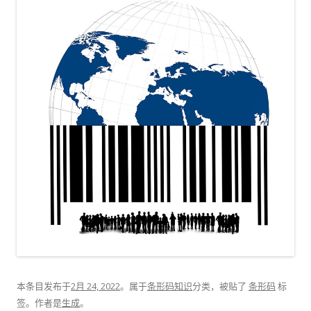
本条目发布于
2月 24, 2022
。属于
条形码知识
分类，被贴了
条形码
标
签。
作者是
生成
。