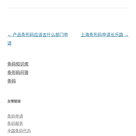
文
←
产品条形码应该去什么部门申
上海条形码申请长乐路
→
章
请
导
航
条码知识库
条形码问答
条码
友情链接
条码申请
条码服务
全国条码代办