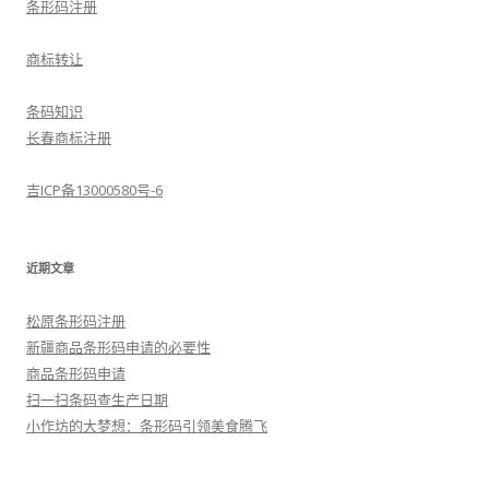
条形码注册
商标转让
条码知识
长春商标注册
吉ICP备13000580号-6
近期文章
松原条形码注册
新疆商品条形码申请的必要性
商品条形码申请
扫一扫条码查生产日期
小作坊的大梦想：条形码引领美食腾飞