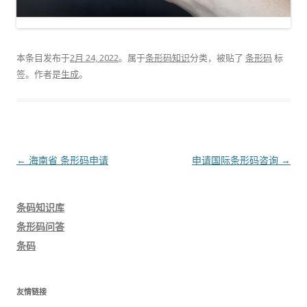
本条目发布于
2月 24, 2022
。属于
条形码知识
分类，被贴了
条形码
标
签。
作者是
生成
。
文
←
海南省 条形码申请
申请国际条形码咨询
→
章
导
条码知识库
航
条形码问答
条码
友情链接