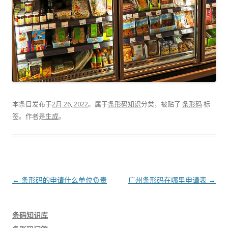
本条目发布于
2月 26, 2022
。属于
条形码知识
分类，被贴了
条形码
标
签。
作者是
生成
。
文
←
条形码的申请什么单位负责
广州条形码在哪里申请表
→
章
导
条码知识库
航