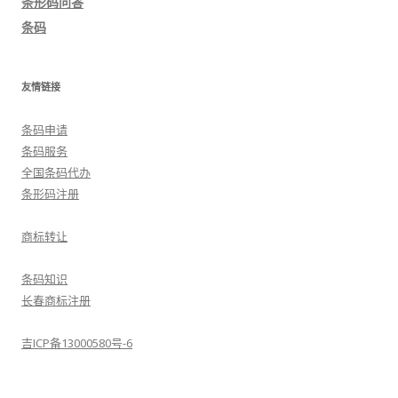
条形码问答
条码
友情链接
条码申请
条码服务
全国条码代办
条形码注册
商标转让
条码知识
长春商标注册
吉ICP备13000580号-6