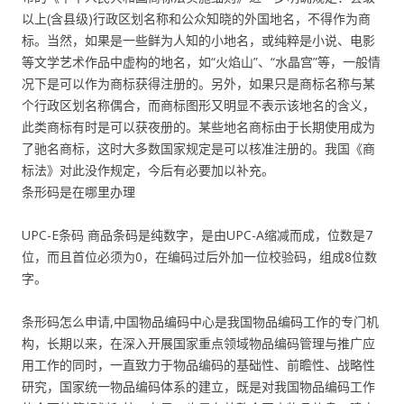
以上(含县级)行政区划名称和公众知晓的外国地名，不得作为商
标。当然，如果是一些鲜为人知的小地名，或纯粹是小说、电影
等文学艺术作品中虚构的地名，如“火焰山”、“水晶宫”等，一般情
况下是可以作为商标获得注册的。另外，如果只是商标名称与某
个行政区划名称偶合，而商标图形又明显不表示该地名的含义，
此类商标有时是可以获夜册的。某些地名商标由于长期使用成为
了驰名商标，这时大多数国家规定是可以核准注册的。我国《商
标法》对此没作规定，今后有必要加以补充。
条形码是在哪里办理
UPC-E条码 商品条码是纯数字，是由UPC-A缩减而成，位数是7
位，而且首位必须为0，在编码过后外加一位校验码，组成8位数
字。
条形码怎么申请,中国物品编码中心是我国物品编码工作的专门机
构，长期以来，在深入开展国家重点领域物品编码管理与推广应
用工作的同时，一直致力于物品编码的基础性、前瞻性、战略性
研究，国家统一物品编码体系的建立，既是对我国物品编码工作