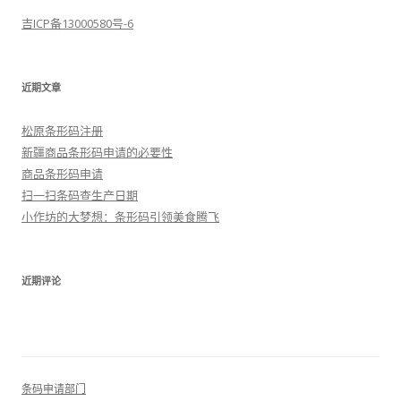
吉ICP备13000580号-6
近期文章
松原条形码注册
新疆商品条形码申请的必要性
商品条形码申请
扫一扫条码查生产日期
小作坊的大梦想：条形码引领美食腾飞
近期评论
条码申请部门