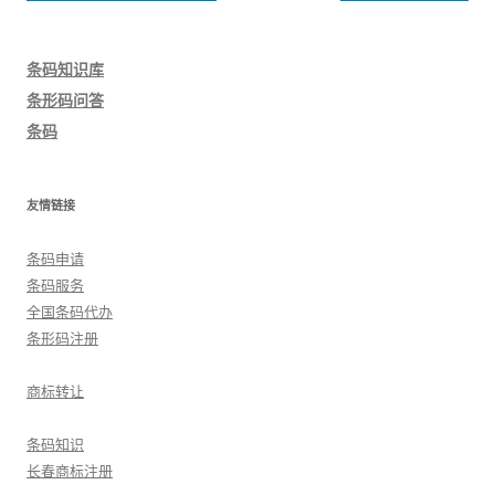
章
导
条码知识库
航
条形码问答
条码
友情链接
条码申请
条码服务
全国条码代办
条形码注册
商标转让
条码知识
长春商标注册