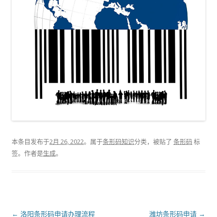
本条目发布于
2月 26, 2022
。属于
条形码知识
分类，被贴了
条形码
标
签。
作者是
生成
。
文
←
洛阳条形码申请办理流程
潍坊条形码申请
→